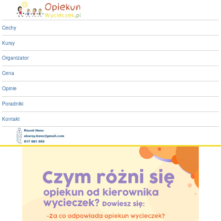
Różnice pomiędzy opiekunem, a
kierownikiem wycieczek.
Cechy
Kursy
Różnice pomiędzy
Organizator
opiekunem, a
Cena
kierownikiem
Opinie
wycieczek.
Poradniki
Kontakt