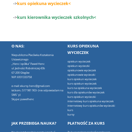
->
kurs opiekuna wycieczek<
->
kurs kierownika wycieczek szkolnych<
O NAS:
KURS OPIEKUNA
WYCIECZEK
Niepubliczna Placówka Kształcenia
Ustawicznego
opiekun wycieczek
„Henc i spółka” Paweł Henc
opiekun wycieczki
ul. Jedności Robotniczej 43b
opiekunowie wycieczek
67-200 Głogów
opiekunowie wycieczki
NIP: 6931333758
kurs opiekun wycieczek
kurs opiekun wycieczek
e-mail: ekursy.henc@gmail.com
kurs na opiekuna wycieczek
tel.kom.: 517 981 903- (nie odpowiadam na
kurs dla opiekunów wycieczek
SMS`y)
kurs opiekun wycieczki
Skype: pawelhenc
internetowy kurs opiekuna wycieczek
internetowy kurs opiekunów wycieczki
kurs
kursy
JAK PRZEBIEGA NAUKA?
PŁATNOŚĆ ZA KURS