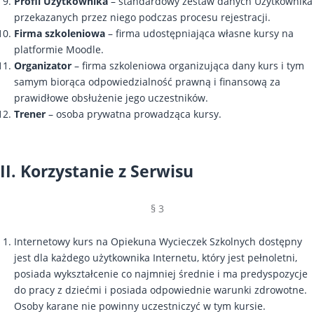
Profil Użytkownika
– standardowy zestaw danych Użytkownika
przekazanych przez niego podczas procesu rejestracji.
Firma szkoleniowa
– firma udostępniająca własne kursy na
platformie Moodle.
Organizator
– firma szkoleniowa organizująca dany kurs i tym
samym biorąca odpowiedzialność prawną i finansową za
prawidłowe obsłużenie jego uczestników.
Trener
– osoba prywatna prowadząca kursy.
II. Korzystanie z Serwisu
§ 3
Internetowy kurs na Opiekuna Wycieczek Szkolnych dostępny
jest dla każdego użytkownika Internetu, który jest pełnoletni,
posiada wykształcenie co najmniej średnie i ma predyspozycje
do pracy z dziećmi i posiada odpowiednie warunki zdrowotne.
Osoby karane nie powinny uczestniczyć w tym kursie.