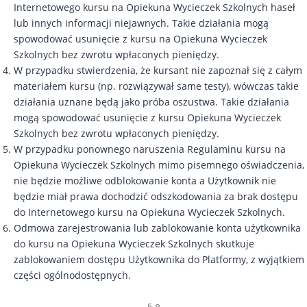
Internetowego kursu na Opiekuna Wycieczek Szkolnych haseł
lub innych informacji niejawnych. Takie działania mogą
spowodować usunięcie z kursu na Opiekuna Wycieczek
Szkolnych bez zwrotu wpłaconych pieniędzy.
W przypadku stwierdzenia, że kursant nie zapoznał się z całym
materiałem kursu (np. rozwiązywał same testy), wówczas takie
działania uznane będą jako próba oszustwa. Takie działania
mogą spowodować usunięcie z kursu Opiekuna Wycieczek
Szkolnych bez zwrotu wpłaconych pieniędzy.
W przypadku ponownego naruszenia Regulaminu kursu na
Opiekuna Wycieczek Szkolnych mimo pisemnego oświadczenia,
nie będzie możliwe odblokowanie konta a Użytkownik nie
będzie miał prawa dochodzić odszkodowania za brak dostępu
do Internetowego kursu na Opiekuna Wycieczek Szkolnych.
Odmowa zarejestrowania lub zablokowanie konta użytkownika
do kursu na Opiekuna Wycieczek Szkolnych skutkuje
zablokowaniem dostępu Użytkownika do Platformy, z wyjątkiem
części ogólnodostępnych.