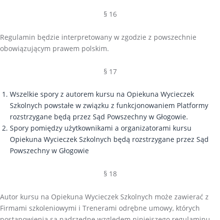
§ 16
Regulamin będzie interpretowany w zgodzie z powszechnie
obowiązującym prawem polskim.
§ 17
Wszelkie spory z autorem kursu na Opiekuna Wycieczek
Szkolnych powstałe w związku z funkcjonowaniem Platformy
rozstrzygane będą przez Sąd Powszechny w Głogowie.
Spory pomiędzy użytkownikami a organizatorami kursu
Opiekuna Wycieczek Szkolnych będą rozstrzygane przez Sąd
Powszechny w Głogowie
§ 18
Autor kursu na Opiekuna Wycieczek Szkolnych może zawierać z
Firmami szkoleniowymi i Trenerami odrębne umowy, których
postanowienia są nadrzędne względem niniejszego regulaminu.