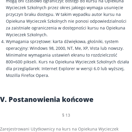
mogą oni czasowo ograniczyć dostęp do kursu na Opiekuna
Wycieczek Szkolnych przez okres jakiego wymaga usunięcie
przyczyn braku dostępu. W takim wypadku autor kursu na
Opiekuna Wycieczek Szkolnych nie ponosi odpowiedzialności
za zaistniałe ograniczenia w dostępności kursu na Opiekuna
Wycieczek Szkolnych.
Wymagania sprzętowe: karta dźwiękowa, głośniki, system
operacyjny: Windows 98, 2000, NT, Me, XP, Vista lub nowszy.
Minimalne wymagania ustawień ekranu to rozdzielczość
800×600 pikseli. Kurs na Opiekuna Wycieczek Szkolnych działa
dla przeglądarek: Internet Explorer w wersji 6.0 lub wyższej,
Mozilla Firefox Opera.
V. Postanowienia końcowe
§ 13
Zarejestrowani Użytkownicy na kurs na Opiekuna Wycieczek