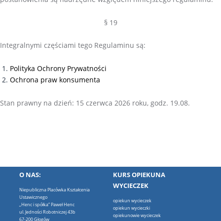
§ 19
Integralnymi częściami tego Regulaminu są:
Polityka Ochrony Prywatności
Ochrona praw konsumenta
Stan prawny na dzień: 15 czerwca 2026 roku, godz. 19.08.
O NAS:
KURS OPIEKUNA
WYCIECZEK
Niepubliczna Placówka Kształcenia
Ustawicznego
opiekun wycieczek
„Henc i spółka” Paweł Henc
opiekun wycieczki
ul. Jedności Robotniczej 43b
opiekunowie wycieczek
67-200 Głogów