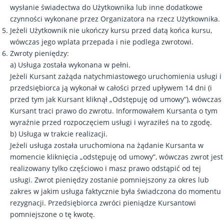
wysłanie świadectwa do Użytkownika lub inne dodatkowe
czynności wykonane przez Organizatora na rzecz Użytkownika.
Jeżeli Użytkownik nie ukończy kursu przed datą końca kursu,
wówczas jego wplata przepada i nie podlega zwrotowi.
Zwroty pieniędzy:
a) Usługa została wykonana w pełni.
Jeżeli Kursant zażąda natychmiastowego uruchomienia usługi i
przedsiębiorca ją wykonał w całości przed upływem 14 dni (i
przed tym jak Kursant kliknął „Odstępuję od umowy”), wówczas
Kursant traci prawo do zwrotu. Informowałem Kursanta o tym
wyraźnie przed rozpoczęciem usługi i wyraziłeś na to zgodę.
b) Usługa w trakcie realizacji.
Jeżeli usługa została uruchomiona na żądanie Kursanta w
momencie kliknięcia „odstępuję od umowy”, wówczas zwrot jest
realizowany tylko częściowo i masz prawo odstąpić od tej
usługi. Zwrot pieniędzy zostanie pomniejszony za okres lub
zakres w jakim usługa faktycznie była świadczona do momentu
rezygnacji. Przedsiębiorca zwróci pieniądze Kursantowi
pomniejszone o tę kwotę.