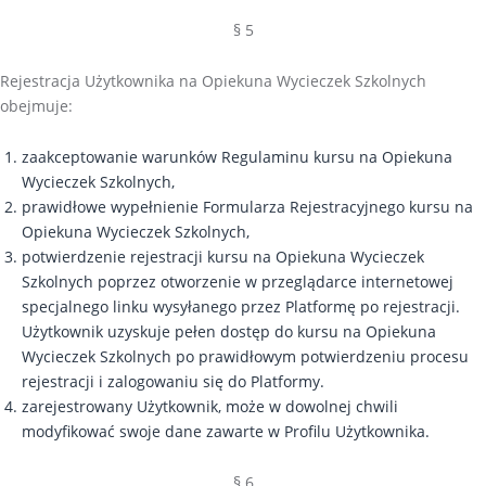
§ 5
Rejestracja Użytkownika na Opiekuna Wycieczek Szkolnych
obejmuje:
zaakceptowanie warunków Regulaminu kursu na Opiekuna
Wycieczek Szkolnych,
prawidłowe wypełnienie Formularza Rejestracyjnego kursu na
Opiekuna Wycieczek Szkolnych,
potwierdzenie rejestracji kursu na Opiekuna Wycieczek
Szkolnych poprzez otworzenie w przeglądarce internetowej
specjalnego linku wysyłanego przez Platformę po rejestracji.
Użytkownik uzyskuje pełen dostęp do kursu na Opiekuna
Wycieczek Szkolnych po prawidłowym potwierdzeniu procesu
rejestracji i zalogowaniu się do Platformy.
zarejestrowany Użytkownik, może w dowolnej chwili
modyfikować swoje dane zawarte w Profilu Użytkownika.
§ 6