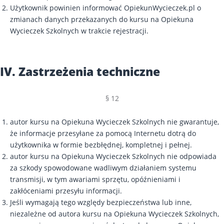
Użytkownik powinien informować OpiekunWycieczek.pl o
zmianach danych przekazanych do kursu na Opiekuna
Wycieczek Szkolnych w trakcie rejestracji.
IV. Zastrzeżenia techniczne
§ 12
autor kursu na Opiekuna Wycieczek Szkolnych nie gwarantuje,
że informacje przesyłane za pomocą Internetu dotrą do
użytkownika w formie bezbłędnej, kompletnej i pełnej.
autor kursu na Opiekuna Wycieczek Szkolnych nie odpowiada
za szkody spowodowane wadliwym działaniem systemu
transmisji, w tym awariami sprzętu, opóźnieniami i
zakłóceniami przesyłu informacji.
Jeśli wymagają tego względy bezpieczeństwa lub inne,
niezależne od autora kursu na Opiekuna Wycieczek Szkolnych,