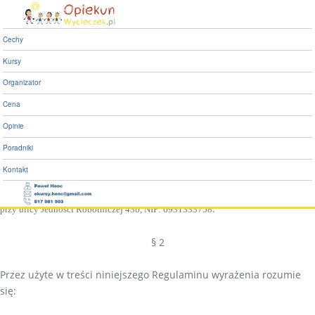
Regulamin Internetowego kursu na
Opiekuna Wycieczek Szkolnych…
Cechy
Kursy
I. Postanowienia ogólne
Organizator
Cena
§ 1
Opinie
Poradniki
Poniższy Regulamin określa zasady posługiwania się kursem
Kontakt
Internetowym na Opiekuna Wycieczek Szkolnych, którego
właścicielem jest
„Henc i spółka” Paweł Henc z siedzibą w 67-200 Głogów
.
przy ulicy Jedności Robotniczej 43b, NIP: 6931333758
§ 2
Przez użyte w treści niniejszego Regulaminu wyrażenia rozumie
się: