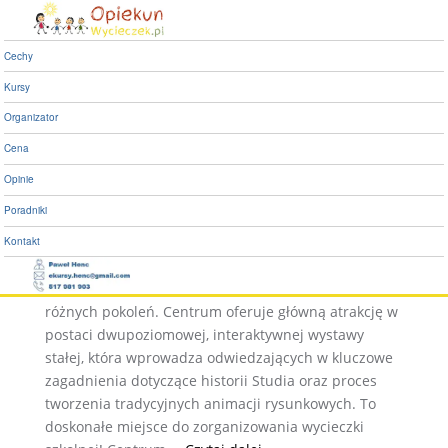
Centrum Bajki i Animacji w
Bielsku Białej już otwarte!
Cechy
Kursy
Centrum Bajki i Animacji
Organizator
w Bielsku Białej już
Cena
otwarte!
Opinie
Poradniki
Interaktywne Centrum Bajki i Animacji przy Studiu
Kontakt
Filmów Rysunkowych to nowoczesna kombinacja
muzeum i parku rozrywki, mająca na celu zbliżenie
różnych pokoleń. Centrum oferuje główną atrakcję w
postaci dwupoziomowej, interaktywnej wystawy
stałej, która wprowadza odwiedzających w kluczowe
zagadnienia dotyczące historii Studia oraz proces
tworzenia tradycyjnych animacji rysunkowych. To
doskonałe miejsce do zorganizowania wycieczki