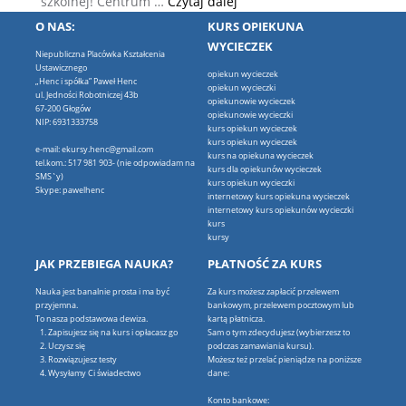
Centrum Bajki i Animacji w B
szkolnej! Centrum …
Czytaj dalej
O NAS:
KURS OPIEKUNA
WYCIECZEK
Niepubliczna Placówka Kształcenia
Ustawicznego
opiekun wycieczek
„Henc i spółka” Paweł Henc
opiekun wycieczki
ul. Jedności Robotniczej 43b
opiekunowie wycieczek
67-200 Głogów
opiekunowie wycieczki
NIP: 6931333758
kurs opiekun wycieczek
kurs opiekun wycieczek
e-mail: ekursy.henc@gmail.com
kurs na opiekuna wycieczek
tel.kom.: 517 981 903- (nie odpowiadam na
kurs dla opiekunów wycieczek
SMS`y)
kurs opiekun wycieczki
Skype: pawelhenc
internetowy kurs opiekuna wycieczek
internetowy kurs opiekunów wycieczki
kurs
kursy
JAK PRZEBIEGA NAUKA?
PŁATNOŚĆ ZA KURS
Nauka jest banalnie prosta i ma być
Za kurs możesz zapłacić przelewem
przyjemna.
bankowym, przelewem pocztowym lub
To nasza podstawowa dewiza.
kartą płatnicza.
Zapisujesz się na kurs i opłacasz go
Sam o tym zdecydujesz (wybierzesz to
Uczysz się
podczas zamawiania kursu).
Rozwiązujesz testy
Możesz też przelać pieniądze na poniższe
Wysyłamy Ci świadectwo
dane:
Konto bankowe: