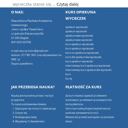
Pomysły na wycieczki szk
wycieczka stanie się …
Czytaj dalej
O NAS:
KURS OPIEKUNA
WYCIECZEK
Niepubliczna Placówka Kształcenia
Ustawicznego
opiekun wycieczek
„Henc i spółka” Paweł Henc
opiekun wycieczki
ul. Jedności Robotniczej 43b
opiekunowie wycieczek
67-200 Głogów
opiekunowie wycieczki
NIP: 6931333758
kurs opiekun wycieczek
kurs opiekun wycieczek
e-mail: ekursy.henc@gmail.com
kurs na opiekuna wycieczek
tel.kom.: 517 981 903- (nie odpowiadam na
kurs dla opiekunów wycieczek
SMS`y)
kurs opiekun wycieczki
Skype: pawelhenc
internetowy kurs opiekuna wycieczek
internetowy kurs opiekunów wycieczki
kurs
kursy
JAK PRZEBIEGA NAUKA?
PŁATNOŚĆ ZA KURS
Nauka jest banalnie prosta i ma być
Za kurs możesz zapłacić przelewem
przyjemna.
bankowym, przelewem pocztowym lub
To nasza podstawowa dewiza.
kartą płatnicza.
Zapisujesz się na kurs i opłacasz go
Sam o tym zdecydujesz (wybierzesz to
Uczysz się
podczas zamawiania kursu).
Rozwiązujesz testy
Możesz też przelać pieniądze na poniższe
Wysyłamy Ci świadectwo
dane: