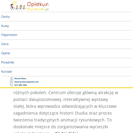
Centrum Bajki i Animacji w
Bielsku Białej już otwarte!
Cechy
Kursy
Centrum Bajki i Animacji
Organizator
w Bielsku Białej już
Cena
otwarte!
Opinie
Poradniki
Interaktywne Centrum Bajki i Animacji przy Studiu
Kontakt
Filmów Rysunkowych to nowoczesna kombinacja
muzeum i parku rozrywki, mająca na celu zbliżenie
różnych pokoleń. Centrum oferuje główną atrakcję w
postaci dwupoziomowej, interaktywnej wystawy
stałej, która wprowadza odwiedzających w kluczowe
zagadnienia dotyczące historii Studia oraz proces
tworzenia tradycyjnych animacji rysunkowych. To
doskonałe miejsce do zorganizowania wycieczki