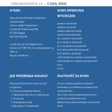
Różnice pomiędzy opiekune
odpowiedzialna za …
Czytaj dalej
O NAS:
KURS OPIEKUNA
WYCIECZEK
Niepubliczna Placówka Kształcenia
Ustawicznego
opiekun wycieczek
„Henc i spółka” Paweł Henc
opiekun wycieczki
ul. Jedności Robotniczej 43b
opiekunowie wycieczek
67-200 Głogów
opiekunowie wycieczki
NIP: 6931333758
kurs opiekun wycieczek
kurs opiekun wycieczek
e-mail: ekursy.henc@gmail.com
kurs na opiekuna wycieczek
tel.kom.: 517 981 903- (nie odpowiadam na
kurs dla opiekunów wycieczek
SMS`y)
kurs opiekun wycieczki
Skype: pawelhenc
internetowy kurs opiekuna wycieczek
internetowy kurs opiekunów wycieczki
kurs
kursy
JAK PRZEBIEGA NAUKA?
PŁATNOŚĆ ZA KURS
Nauka jest banalnie prosta i ma być
Za kurs możesz zapłacić przelewem
przyjemna.
bankowym, przelewem pocztowym lub
To nasza podstawowa dewiza.
kartą płatnicza.
Zapisujesz się na kurs i opłacasz go
Sam o tym zdecydujesz (wybierzesz to
Uczysz się
podczas zamawiania kursu).
Rozwiązujesz testy
Możesz też przelać pieniądze na poniższe
Wysyłamy Ci świadectwo
dane: