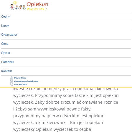
Różnice pomiędzy opiekunem, a
kierownikiem wycieczek.
Cechy
Kursy
Różnice pomiędzy
Organizator
opiekunem, a
Cena
kierownikiem
Opinie
wycieczek.
Poradniki
Kontakt
Siemanko! W tym artykule między innymi poruszymy
kwestię różnic pomiędzy pracą opiekuna i kierownika
wycieczek. Przypomnimy sobie także kim jest opiekun
wycieczek. Żeby dobrze zrozumieć omawiane różnice
i żebyś sam wywnioskował pewne fakty,
przypomnimy najpierw o tym kim jest opiekun
wycieczek, a kim kierownik. Kim jest opiekun
wycieczek? Opiekun wycieczek to osoba